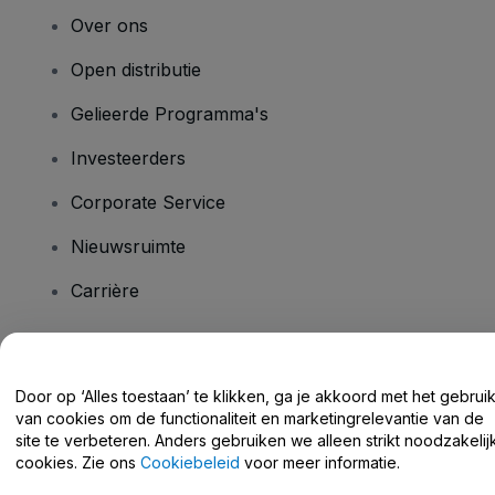
Over ons
Open distributie
Gelieerde Programma's
Investeerders
Corporate Service
Nieuwsruimte
Carrière
Heb je vragen?
Door op ‘Alles toestaan’ te klikken, ga je akkoord met het gebrui
van cookies om de functionaliteit en marketingrelevantie van de
Helpcentrum / Neem Contact Met Ons Op
site te verbeteren. Anders gebruiken we alleen strikt noodzakelij
cookies. Zie ons
Cookiebeleid
voor meer informatie.