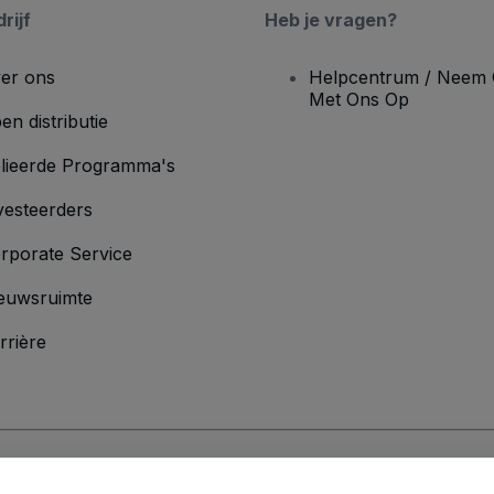
rijf
Heb je vragen?
er ons
Helpcentrum / Neem 
Met Ons Op
en distributie
lieerde Programma's
vesteerders
rporate Service
euwsruimte
rrière