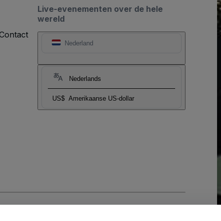
Live-evenementen over de hele
wereld
Contact
Nederland
Nederlands
US$
Amerikaanse US-dollar