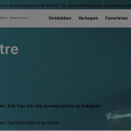
n en doorverkopen van tickets. De doorverkoopprijs van tickets kan 
Ontdekken
Verkopen
Favorieten
tre
en. Klik hier om alle evenementen te bekijken.
n rechtstreeks in je inbox