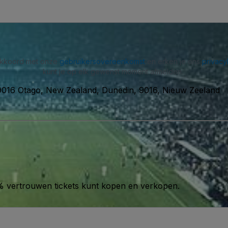
 akkoord met onze
gebruikersovereenkomst
en erken je ons
privacy
kunt je op elk gewenst moment afmelden.
9016 Otago, New Zealand, Dunedin, 9016, Nieuw Zeeland
00% vertrouwen tickets kunt kopen en verkopen.