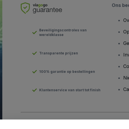
Ons bed
Ov
Beveiligingscontroles van
Op
wereldklasse
Ge
Transparente prijzen
In
Co
100% garantie op bestellingen
Ni
Ca
Klantenservice van start tot finish
Copyright © viagogo GmbH 2026
Bedrijfsgegevens