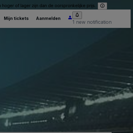
hoger of lager zijn dan de oorspronkelijke prijs.
Mijn tickets
Aanmelden
1 new notification