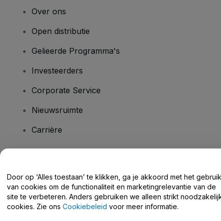
Over ons
Open distributie
Gelieerde Programma's
Investeerders
Corporate Service
Nieuwsruimte
Carrière
Heb je vragen?
Door op ‘Alles toestaan’ te klikken, ga je akkoord met het gebrui
van cookies om de functionaliteit en marketingrelevantie van de
Helpcentrum / Neem Contact Met Ons Op
site te verbeteren. Anders gebruiken we alleen strikt noodzakelij
cookies. Zie ons
Cookiebeleid
voor meer informatie.