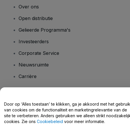
Over ons
Open distributie
Gelieerde Programma's
Investeerders
Corporate Service
Nieuwsruimte
Carrière
Heb je vragen?
Door op ‘Alles toestaan’ te klikken, ga je akkoord met het gebrui
van cookies om de functionaliteit en marketingrelevantie van de
Helpcentrum / Neem Contact Met Ons Op
site te verbeteren. Anders gebruiken we alleen strikt noodzakelij
cookies. Zie ons
Cookiebeleid
voor meer informatie.