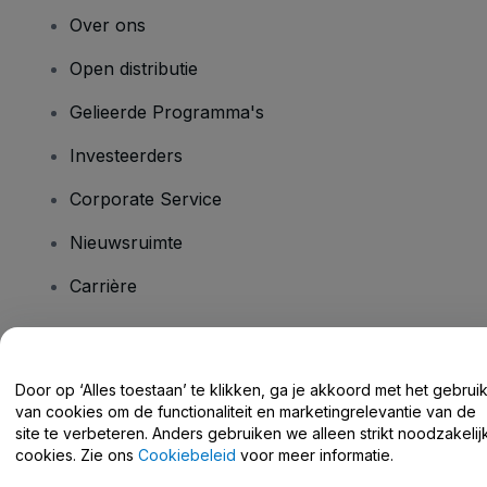
Over ons
Open distributie
Gelieerde Programma's
Investeerders
Corporate Service
Nieuwsruimte
Carrière
Heb je vragen?
Door op ‘Alles toestaan’ te klikken, ga je akkoord met het gebrui
van cookies om de functionaliteit en marketingrelevantie van de
Helpcentrum / Neem Contact Met Ons Op
site te verbeteren. Anders gebruiken we alleen strikt noodzakelij
cookies. Zie ons
Cookiebeleid
voor meer informatie.