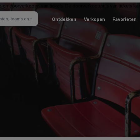
n en doorverkopen van tickets. De doorverkoopprijs van tickets kan 
Ontdekken
Verkopen
Favorieten