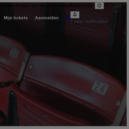
hoger of lager zijn dan de oorspronkelijke prijs.
Mijn tickets
Aanmelden
1 new notification