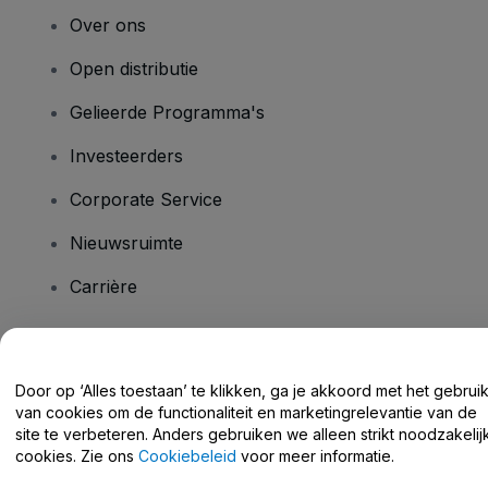
Over ons
Open distributie
Gelieerde Programma's
Investeerders
Corporate Service
Nieuwsruimte
Carrière
Heb je vragen?
Door op ‘Alles toestaan’ te klikken, ga je akkoord met het gebrui
van cookies om de functionaliteit en marketingrelevantie van de
Helpcentrum / Neem Contact Met Ons Op
site te verbeteren. Anders gebruiken we alleen strikt noodzakelij
cookies. Zie ons
Cookiebeleid
voor meer informatie.