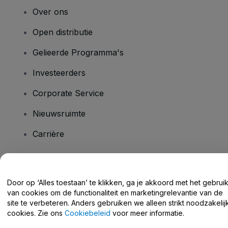
Over ons
Open distributie
Gelieerde Programma's
Investeerders
Corporate Service
Nieuwsruimte
Carrière
Heb je vragen?
Door op ‘Alles toestaan’ te klikken, ga je akkoord met het gebrui
van cookies om de functionaliteit en marketingrelevantie van de
Helpcentrum / Neem Contact Met Ons Op
site te verbeteren. Anders gebruiken we alleen strikt noodzakelij
cookies. Zie ons
Cookiebeleid
voor meer informatie.