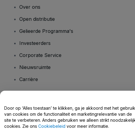
Over ons
Open distributie
Gelieerde Programma's
Investeerders
Corporate Service
Nieuwsruimte
Carrière
Heb je vragen?
Door op ‘Alles toestaan’ te klikken, ga je akkoord met het gebrui
van cookies om de functionaliteit en marketingrelevantie van de
Helpcentrum / Neem Contact Met Ons Op
site te verbeteren. Anders gebruiken we alleen strikt noodzakelij
cookies. Zie ons
Cookiebeleid
voor meer informatie.