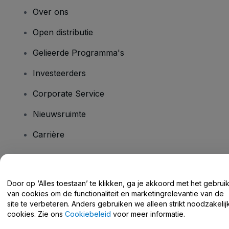
Over ons
Open distributie
Gelieerde Programma's
Investeerders
Corporate Service
Nieuwsruimte
Carrière
Heb je vragen?
Door op ‘Alles toestaan’ te klikken, ga je akkoord met het gebrui
van cookies om de functionaliteit en marketingrelevantie van de
Helpcentrum / Neem Contact Met Ons Op
site te verbeteren. Anders gebruiken we alleen strikt noodzakelij
cookies. Zie ons
Cookiebeleid
voor meer informatie.