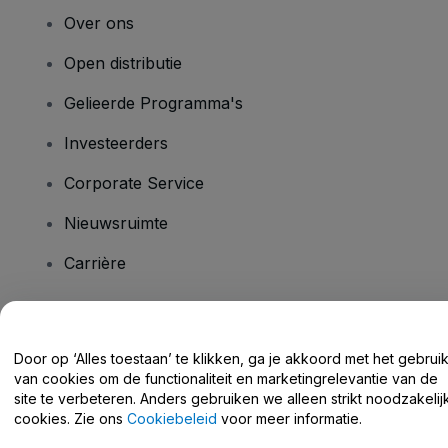
Over ons
Open distributie
Gelieerde Programma's
Investeerders
Corporate Service
Nieuwsruimte
Carrière
Heb je vragen?
Door op ‘Alles toestaan’ te klikken, ga je akkoord met het gebrui
van cookies om de functionaliteit en marketingrelevantie van de
Helpcentrum / Neem Contact Met Ons Op
site te verbeteren. Anders gebruiken we alleen strikt noodzakelij
cookies. Zie ons
Cookiebeleid
voor meer informatie.