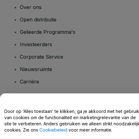
Over ons
Open distributie
Gelieerde Programma's
Investeerders
Corporate Service
Nieuwsruimte
Carrière
Heb je vragen?
Door op ‘Alles toestaan’ te klikken, ga je akkoord met het gebrui
van cookies om de functionaliteit en marketingrelevantie van de
Helpcentrum / Neem Contact Met Ons Op
site te verbeteren. Anders gebruiken we alleen strikt noodzakelij
cookies. Zie ons
Cookiebeleid
voor meer informatie.