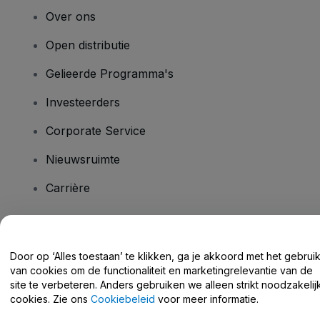
Over ons
Open distributie
Gelieerde Programma's
Investeerders
Corporate Service
Nieuwsruimte
Carrière
Heb je vragen?
Door op ‘Alles toestaan’ te klikken, ga je akkoord met het gebrui
van cookies om de functionaliteit en marketingrelevantie van de
Helpcentrum / Neem Contact Met Ons Op
site te verbeteren. Anders gebruiken we alleen strikt noodzakelij
cookies. Zie ons
Cookiebeleid
voor meer informatie.