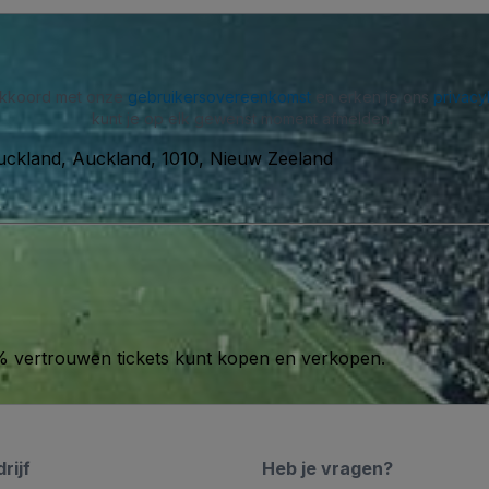
 akkoord met onze
gebruikersovereenkomst
en erken je ons
privacy
kunt je op elk gewenst moment afmelden.
ckland, Auckland, 1010, Nieuw Zeeland
00% vertrouwen tickets kunt kopen en verkopen.
rijf
Heb je vragen?