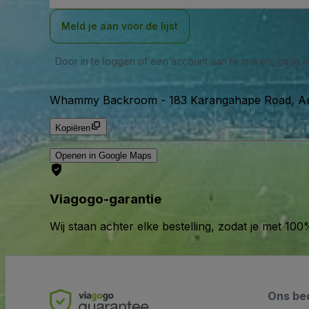
Meld je aan voor de lijst
Door in te loggen of een account aan te maken, ga je
Whammy Backroom
-
183 Karangahape Road, Au
Kopiëren
Openen in Google Maps
Viagogo-garantie
Wij staan achter elke bestelling, zodat je met 1
Ons bed