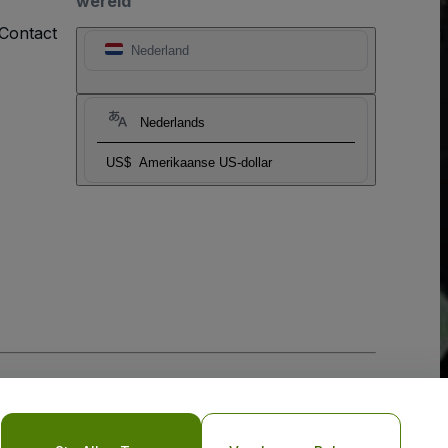
wereld
Contact
Nederland
Nederlands
US$
Amerikaanse US-dollar
biel