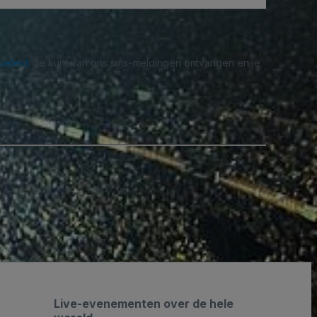
beleid
. Je kunt van ons sms-meldingen ontvangen en je
Live-evenementen over de hele