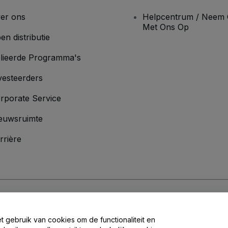
er ons
Helpcentrum / Neem 
Met Ons Op
en distributie
lieerde Programma's
vesteerders
rporate Service
euwsruimte
rrière
oorwaarden
en
Privacybeleid
en het
cookiebeleid
en
privacybeleid voor mo
et gebruik van cookies om de functionaliteit en