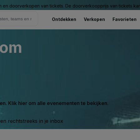
n en doorverkopen van tickets. De doorverkoopprijs van tickets kan 
Ontdekken
Verkopen
Favorieten
oom
en. Klik hier om alle evenementen te bekijken.
n rechtstreeks in je inbox