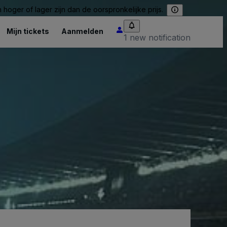
hoger of lager zijn dan de oorspronkelijke prijs.
Mijn tickets
Aanmelden
1 new notification