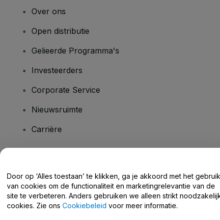
Over ons
Open distributie
Gelieerde Programma's
Investeerders
Corporate Service
Nieuwsruimte
Carrière
Heb je vragen?
Door op ‘Alles toestaan’ te klikken, ga je akkoord met het gebrui
van cookies om de functionaliteit en marketingrelevantie van de
Helpcentrum / Neem Contact Met Ons Op
site te verbeteren. Anders gebruiken we alleen strikt noodzakelij
cookies. Zie ons
Cookiebeleid
voor meer informatie.