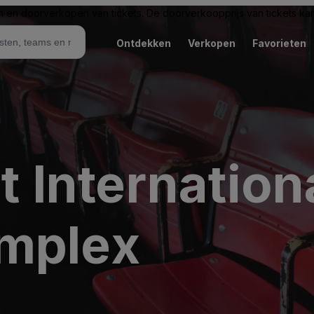
n en doorverkopen van tickets. De doorverkoopprijs van tickets kan 
Ontdekken
Verkopen
Favorieten
at Internatio
mplex