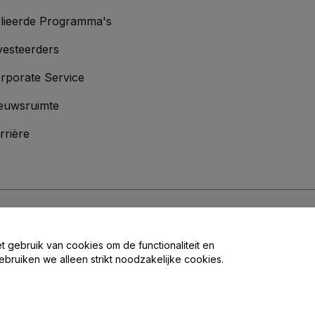
lieerde Programma's
vesteerders
rporate Service
euwsruimte
rrière
oorwaarden
en
Privacybeleid
en het
cookiebeleid
en
privacybeleid voor mo
et gebruik van cookies om de functionaliteit en
ebruiken we alleen strikt noodzakelijke cookies.