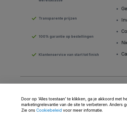
wereldklasse
Ge
Transparente prijzen
In
Co
100% garantie op bestellingen
Ni
Ca
Klantenservice van start tot finish
Copyright © viagogo GmbH 2026
Bedrijfsgegevens
Door deze website te gebruiken, accepteer je de
Algemene v
Door op ‘Alles toestaan’ te klikken, ga je akkoord met h
Deel mijn persoonsgegevens niet / Uw privacykeuzes
marketingrelevantie van de site te verbeteren. Anders g
Zie ons
Cookiebeleid
voor meer informatie.