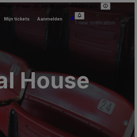
hoger of lager zijn dan de oorspronkelijke prijs.
Mijn tickets
Aanmelden
1 new notification
nal House