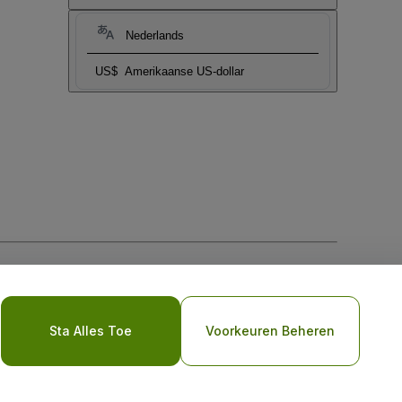
Nederlands
US$
Amerikaanse US-dollar
biel
Sta Alles Toe
Voorkeuren Beheren