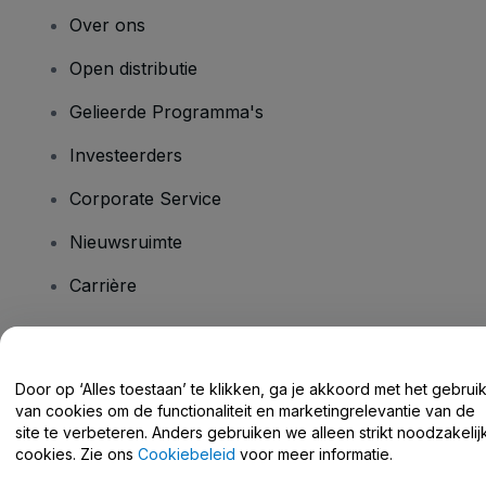
Over ons
Open distributie
Gelieerde Programma's
Investeerders
Corporate Service
Nieuwsruimte
Carrière
Heb je vragen?
Door op ‘Alles toestaan’ te klikken, ga je akkoord met het gebrui
van cookies om de functionaliteit en marketingrelevantie van de
Helpcentrum / Neem Contact Met Ons Op
site te verbeteren. Anders gebruiken we alleen strikt noodzakelij
cookies. Zie ons
Cookiebeleid
voor meer informatie.