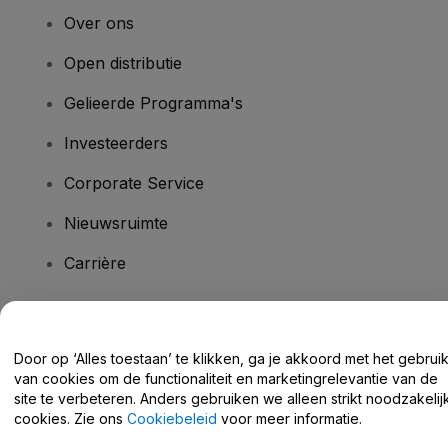
Over ons
Open distributie
Gelieerde Programma's
Investeerders
Corporate Service
Nieuwsruimte
Carrière
Heb je vragen?
Door op ‘Alles toestaan’ te klikken, ga je akkoord met het gebrui
van cookies om de functionaliteit en marketingrelevantie van de
Helpcentrum / Neem Contact Met Ons Op
site te verbeteren. Anders gebruiken we alleen strikt noodzakelij
cookies. Zie ons
Cookiebeleid
voor meer informatie.