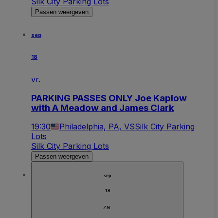
Silk City Parking Lots
Passen weergeven
sep
18
vr.
PARKING PASSES ONLY Joe Kaplow
with A Meadow and James Clark
19:30
Philadelphia, PA, VS
Silk City Parking
Lots
Silk City Parking Lots
Passen weergeven
sep
19
za.