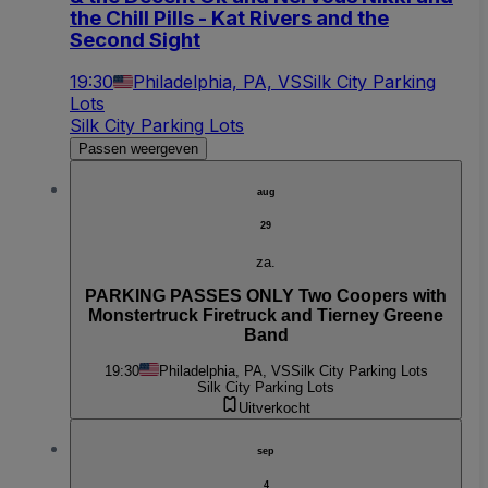
the Chill Pills - Kat Rivers and the
Second Sight
19:30
Philadelphia, PA, VS
Silk City Parking
Lots
Silk City Parking Lots
Passen weergeven
aug
29
za.
PARKING PASSES ONLY Two Coopers with
Monstertruck Firetruck and Tierney Greene
Band
19:30
Philadelphia, PA, VS
Silk City Parking Lots
Silk City Parking Lots
Uitverkocht
sep
4