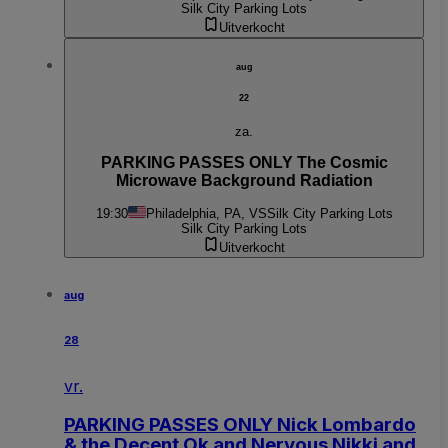
Silk City Parking Lots
Uitverkocht
aug
22
za.
PARKING PASSES ONLY The Cosmic
Microwave Background Radiation
19:30
Philadelphia, PA, VS
Silk City Parking Lots
Silk City Parking Lots
Uitverkocht
aug
28
vr.
PARKING PASSES ONLY Nick Lombardo
& the Decent Ok and Nervous Nikki and