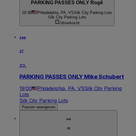
PARKING PASSES ONLY Rogê
19:30
Philadelphia, PA, VS
Silk City Parking Lots
Silk City Parking Lots
Uitverkocht
sep
27
zo.
PARKING PASSES ONLY Mike Schubert
19:00
Philadelphia, PA, VS
Silk City Parking
Lots
Silk City Parking Lots
Passen weergeven
sep
29