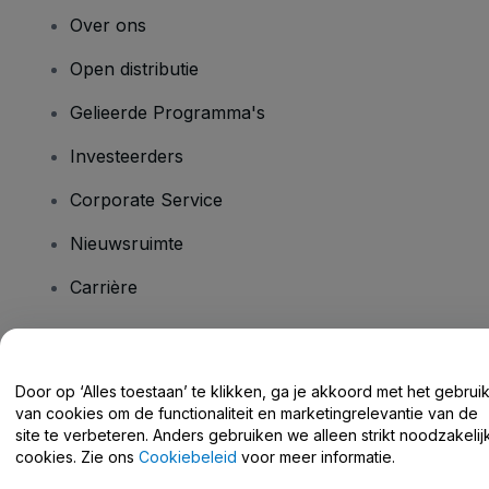
Over ons
Open distributie
Gelieerde Programma's
Investeerders
Corporate Service
Nieuwsruimte
Carrière
Heb je vragen?
Door op ‘Alles toestaan’ te klikken, ga je akkoord met het gebrui
van cookies om de functionaliteit en marketingrelevantie van de
Helpcentrum / Neem Contact Met Ons Op
site te verbeteren. Anders gebruiken we alleen strikt noodzakelij
cookies. Zie ons
Cookiebeleid
voor meer informatie.