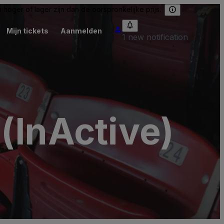
hoger of lager zijn dan de oorspronkelijke prijs.
Mijn tickets
Aanmelden
1 new notification
(InActive)