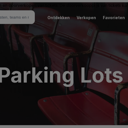
n en doorverkopen van tickets. De doorverkoopprijs van tickets kan 
Ontdekken
Verkopen
Favorieten
arking Lots 