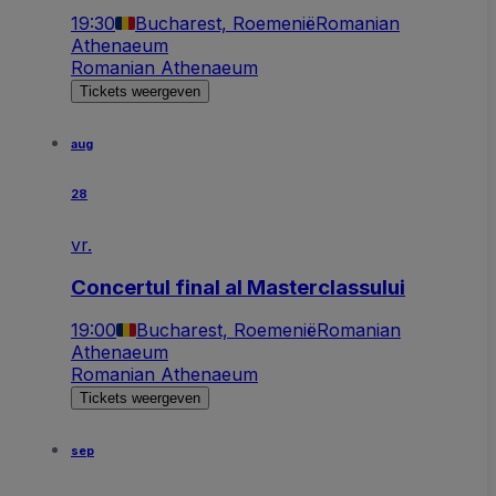
19:30
Bucharest, Roemenië
Romanian
Athenaeum
Romanian Athenaeum
Tickets weergeven
aug
28
vr.
Concertul final al Masterclassului
19:00
Bucharest, Roemenië
Romanian
Athenaeum
Romanian Athenaeum
Tickets weergeven
sep