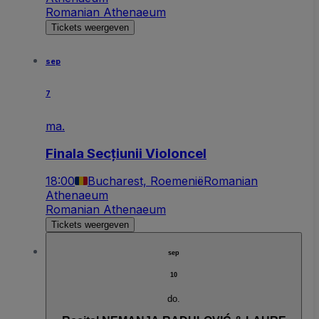
Romanian Athenaeum
Tickets weergeven
sep
7
ma.
Finala Secțiunii Violoncel
18:00
Bucharest, Roemenië
Romanian
Athenaeum
Romanian Athenaeum
Tickets weergeven
sep
10
do.