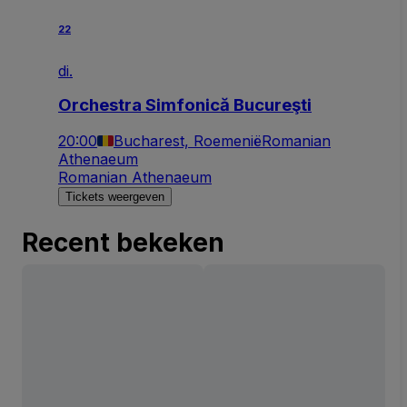
22
di.
Orchestra Simfonică Bucureşti
20:00
Bucharest, Roemenië
Romanian
Athenaeum
Romanian Athenaeum
Tickets weergeven
Recent bekeken