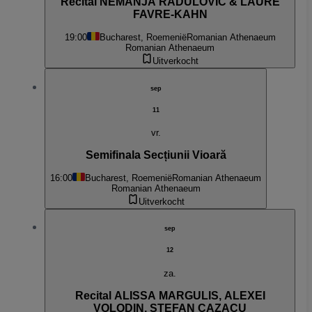
Recital NEMANJA RADULOVIĆ & LAURE
FAVRE-KAHN
19:00
Bucharest, Roemenië
Romanian Athenaeum
Romanian Athenaeum
Uitverkocht
sep
11
vr.
Semifinala Secțiunii Vioară
16:00
Bucharest, Roemenië
Romanian Athenaeum
Romanian Athenaeum
Uitverkocht
sep
12
za.
Recital ALISSA MARGULIS, ALEXEI
VOLODIN, ȘTEFAN CAZACU