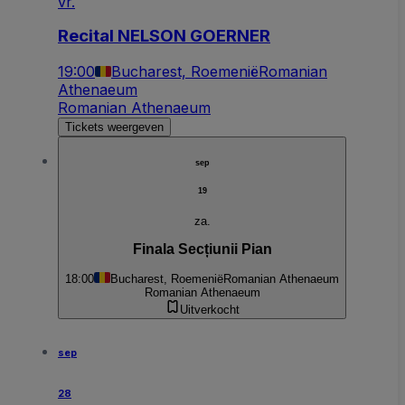
vr.
Recital NELSON GOERNER
19:00
Bucharest, Roemenië
Romanian
Athenaeum
Romanian Athenaeum
Tickets weergeven
sep
19
za.
Finala Secțiunii Pian
18:00
Bucharest, Roemenië
Romanian Athenaeum
Romanian Athenaeum
Uitverkocht
sep
28