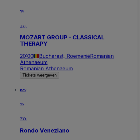
14
za.
MOZART GROUP - CLASSICAL
THERAPY
20:00
Bucharest, Roemenië
Romanian
Athenaeum
Romanian Athenaeum
Tickets weergeven
nov
15
zo.
Rondo Veneziano