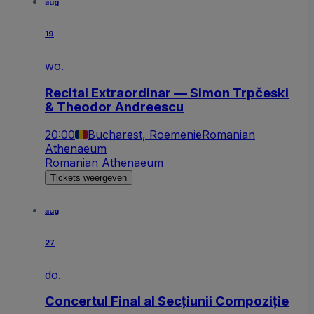
aug
19
wo.
Recital Extraordinar — Simon Trpčeski
& Theodor Andreescu
20:00
Bucharest, Roemenië
Romanian
Athenaeum
Romanian Athenaeum
Tickets weergeven
aug
27
do.
Concertul Final al Secțiunii Compoziție