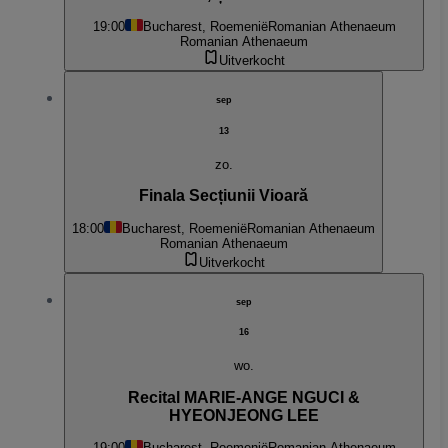
19:00
Bucharest, Roemenië
Romanian Athenaeum
Romanian Athenaeum
Uitverkocht
sep
13
zo.
Finala Secțiunii Vioară
18:00
Bucharest, Roemenië
Romanian Athenaeum
Romanian Athenaeum
Uitverkocht
sep
16
wo.
Recital MARIE-ANGE NGUCI &
HYEONJEONG LEE
19:00
Bucharest, Roemenië
Romanian Athenaeum