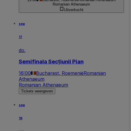
Romanian Athenaeum
Uitverkocht
sep
17
do.
Semifinala Secțiunii Pian
16:00
Bucharest, Roemenië
Romanian
Athenaeum
Romanian Athenaeum
Tickets weergeven
sep
18