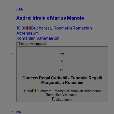
ma.
Andrei Irimia x Marius Manole
19:30
Bucharest, Roemenië
Romanian
Athenaeum
Romanian Athenaeum
Tickets weergeven
okt
25
zo.
Concert Regal Caritabil - Fundatia Regală
Margareta a României
19:00
Bucharest, Roemenië
Romanian Athenaeum
Romanian Athenaeum
Uitverkocht
nov