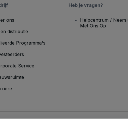
rijf
Heb je vragen?
er ons
Helpcentrum / Neem 
Met Ons Op
en distributie
lieerde Programma's
vesteerders
rporate Service
euwsruimte
rrière