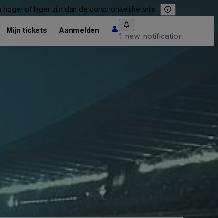
hoger of lager zijn dan de oorspronkelijke prijs.
Mijn tickets
Aanmelden
1 new notification