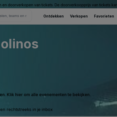
n en doorverkopen van tickets. De doorverkoopprijs van tickets kan 
Ontdekken
Verkopen
Favorieten
olinos
en. Klik hier om alle evenementen te bekijken.
n rechtstreeks in je inbox