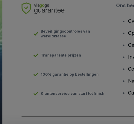
Ons bed
Ov
Beveiligingscontroles van
Op
wereldklasse
Ge
Transparente prijzen
In
Co
100% garantie op bestellingen
Ni
Ca
Klantenservice van start tot finish
Copyright © viagogo GmbH 2026
Bedrijfsgegevens