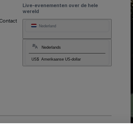
Live-evenementen over de hele
wereld
Contact
Nederland
Nederlands
US$
Amerikaanse US-dollar