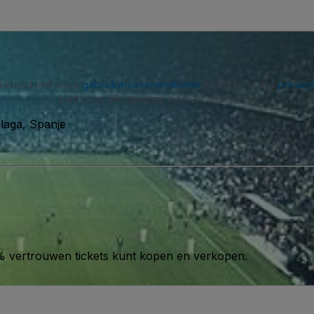
 akkoord met onze
gebruikersovereenkomst
en erken je ons
privacy
kunt je op elk gewenst moment afmelden.
laga, Spanje
00% vertrouwen tickets kunt kopen en verkopen.