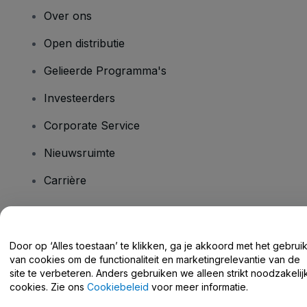
Over ons
Open distributie
Gelieerde Programma's
Investeerders
Corporate Service
Nieuwsruimte
Carrière
Heb je vragen?
Door op ‘Alles toestaan’ te klikken, ga je akkoord met het gebrui
van cookies om de functionaliteit en marketingrelevantie van de
Helpcentrum / Neem Contact Met Ons Op
site te verbeteren. Anders gebruiken we alleen strikt noodzakelij
cookies. Zie ons
Cookiebeleid
voor meer informatie.