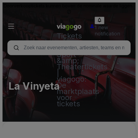
Doorverkooptickets kunnen boven de nominale waarde liggen.
1 new
notification
Tickets
-
Concert,
Sport
&amp;
Theatertickets
|
viagogo:
La Vinyeta
De
marktplaats
voor
tickets