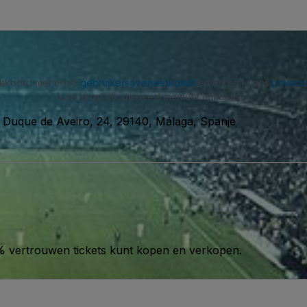
 akkoord met onze
gebruikersovereenkomst
en erken je ons
privacy
kunt je op elk gewenst moment afmelden.
 Duque de Aveiro, 24, 29140, Málaga, Spanje
00% vertrouwen tickets kunt kopen en verkopen.