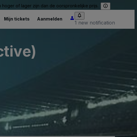
hoger of lager zijn dan de oorspronkelijke prijs.
Mijn tickets
Aanmelden
1 new notification
tive)