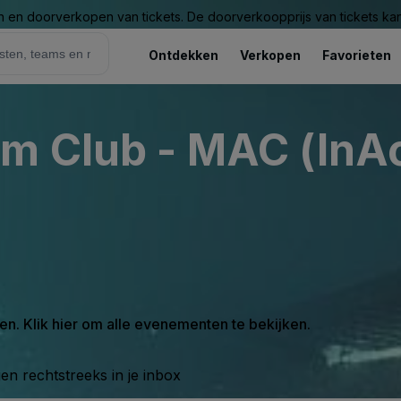
n en doorverkopen van tickets. De doorverkoopprijs van tickets kan 
Ontdekken
Verkopen
Favorieten
m Club - MAC (InAc
en. Klik hier om alle evenementen te bekijken.
n rechtstreeks in je inbox