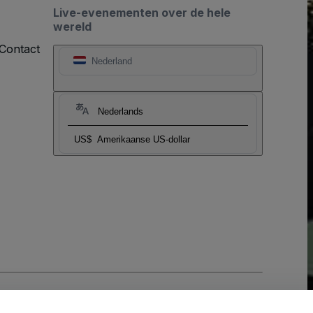
Live-evenementen over de hele
wereld
Contact
Nederland
Nederlands
US$
Amerikaanse US-dollar