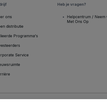
rijf
Heb je vragen?
er ons
Helpcentrum / Neem 
Met Ons Op
en distributie
lieerde Programma's
vesteerders
rporate Service
euwsruimte
rrière