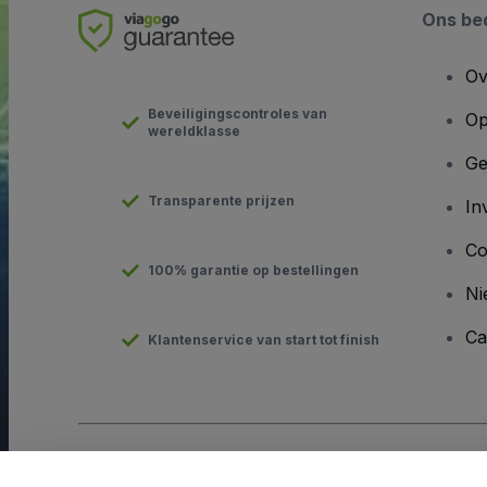
Ons bed
Ov
Beveiligingscontroles van
Op
wereldklasse
Ge
Transparente prijzen
In
Co
100% garantie op bestellingen
Ni
Ca
Klantenservice van start tot finish
Copyright © viagogo GmbH 2026
Bedrijfsgegevens