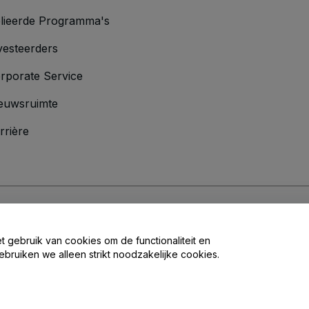
lieerde Programma's
vesteerders
rporate Service
euwsruimte
rrière
oorwaarden
en
Privacybeleid
en het
cookiebeleid
en
privacybeleid voor mo
et gebruik van cookies om de functionaliteit en
ebruiken we alleen strikt noodzakelijke cookies.