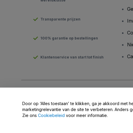
wereldklasse
Ge
Transparente prijzen
In
Co
100% garantie op bestellingen
Ni
Ca
Klantenservice van start tot finish
Copyright © viagogo GmbH 2026
Bedrijfsgegevens
Door deze website te gebruiken, accepteer je de
Algemene v
Door op ‘Alles toestaan’ te klikken, ga je akkoord met h
Deel mijn persoonsgegevens niet / Uw privacykeuzes
marketingrelevantie van de site te verbeteren. Anders g
Zie ons
Cookiebeleid
voor meer informatie.