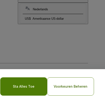
Nederlands
US$
Amerikaanse US-dollar
biel
Sta Alles Toe
Voorkeuren Beheren