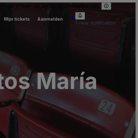
hoger of lager zijn dan de oorspronkelijke prijs.
Mijn tickets
Aanmelden
1 new notification
tos María