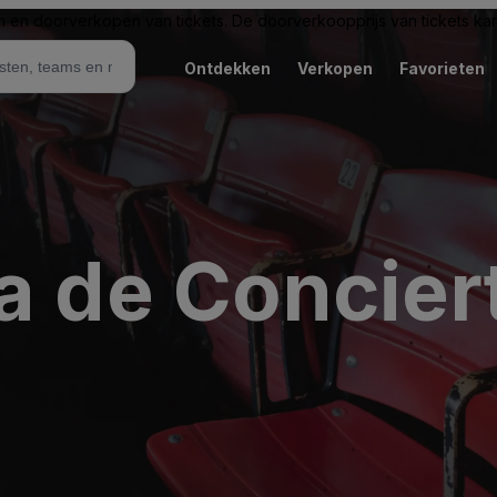
n en doorverkopen van tickets. De doorverkoopprijs van tickets kan 
Ontdekken
Verkopen
Favorieten
a de Concier