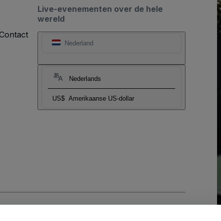
Live-evenementen over de hele
wereld
Contact
Nederland
Nederlands
US$
Amerikaanse US-dollar