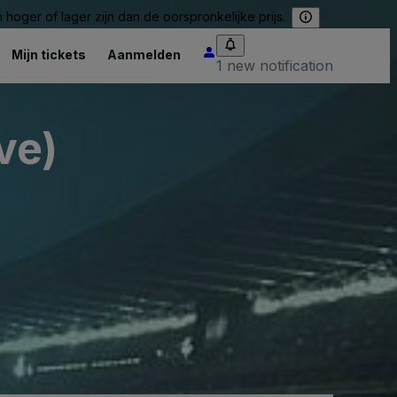
hoger of lager zijn dan de oorspronkelijke prijs.
Mijn tickets
Aanmelden
1 new notification
ve)