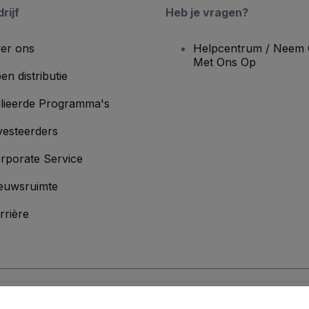
rijf
Heb je vragen?
er ons
Helpcentrum / Neem 
Met Ons Op
en distributie
lieerde Programma's
vesteerders
rporate Service
euwsruimte
rrière