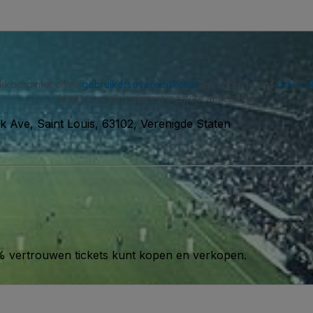
 akkoord met onze
gebruikersovereenkomst
en erken je ons
privacy
kunt je op elk gewenst moment afmelden.
k Ave, Saint Louis, 63102, Verenigde Staten
00% vertrouwen tickets kunt kopen en verkopen.