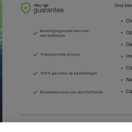
Ons bed
Ov
Beveiligingscontroles van
Op
wereldklasse
Ge
Transparente prijzen
In
Co
100% garantie op bestellingen
Ni
Ca
Klantenservice van start tot finish
Copyright © viagogo GmbH 2026
Bedrijfsgegevens