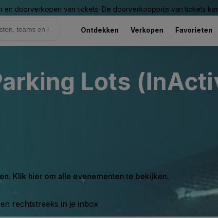
n en doorverkopen van tickets. De doorverkoopprijs van tickets kan 
Ontdekken
Verkopen
Favorieten
Parking Lots (InActi
en. Klik hier om alle evenementen te bekijken.
n rechtstreeks in je inbox