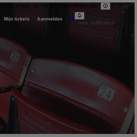
hoger of lager zijn dan de oorspronkelijke prijs.
Mijn tickets
Aanmelden
1 new notification