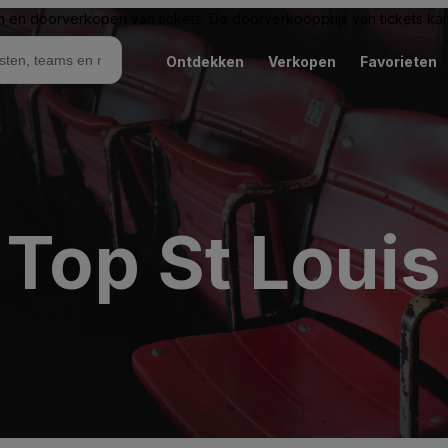
n en doorverkopen van tickets. De doorverkoopprijs van tickets kan 
Ontdekken
Verkopen
Favorieten
 Top St Louis