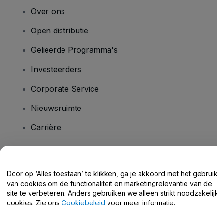
Over ons
Open distributie
Gelieerde Programma's
Investeerders
Corporate Service
Nieuwsruimte
Carrière
Heb je vragen?
Door op ‘Alles toestaan’ te klikken, ga je akkoord met het gebrui
van cookies om de functionaliteit en marketingrelevantie van de
Helpcentrum / Neem Contact Met Ons Op
site te verbeteren. Anders gebruiken we alleen strikt noodzakelij
cookies. Zie ons
Cookiebeleid
voor meer informatie.