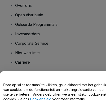
Over ons
Open distributie
Gelieerde Programma's
Investeerders
Corporate Service
Nieuwsruimte
Carrière
Heb je vragen?
Door op ‘Alles toestaan’ te klikken, ga je akkoord met het gebrui
van cookies om de functionaliteit en marketingrelevantie van de
Helpcentrum / Neem Contact Met Ons Op
site te verbeteren. Anders gebruiken we alleen strikt noodzakelij
cookies. Zie ons
Cookiebeleid
voor meer informatie.