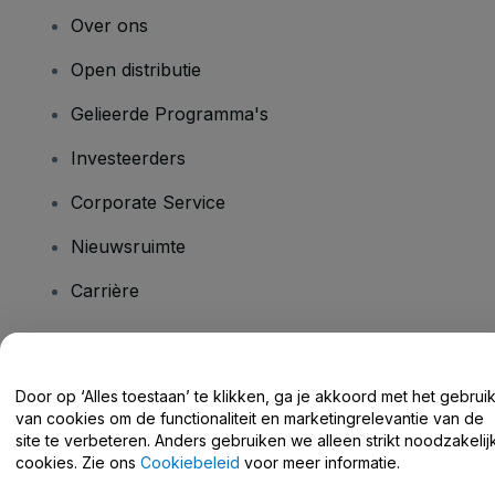
Over ons
Open distributie
Gelieerde Programma's
Investeerders
Corporate Service
Nieuwsruimte
Carrière
Heb je vragen?
Door op ‘Alles toestaan’ te klikken, ga je akkoord met het gebrui
van cookies om de functionaliteit en marketingrelevantie van de
Helpcentrum / Neem Contact Met Ons Op
site te verbeteren. Anders gebruiken we alleen strikt noodzakelij
cookies. Zie ons
Cookiebeleid
voor meer informatie.