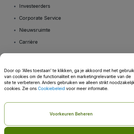
Investeerders
Corporate Service
Nieuwsruimte
Carrière
Heb je vragen?
Door op ‘Alles toestaan’ te klikken, ga je akkoord met het gebrui
van cookies om de functionaliteit en marketingrelevantie van de
Helpcentrum / Neem Contact Met Ons Op
site te verbeteren. Anders gebruiken we alleen strikt noodzakelij
cookies. Zie ons
Cookiebeleid
voor meer informatie.
Copyright © viagogo GmbH 2026
Bedrijfsgegevens
Voorkeuren Beheren
Door deze website te gebruiken, accepteer je de
Algemene
voorwaarden
en
Privacybeleid
en het
cookiebeleid
en
privacybeleid voor mobiel
Deel mijn persoonsgegevens niet / Uw privacykeuzes