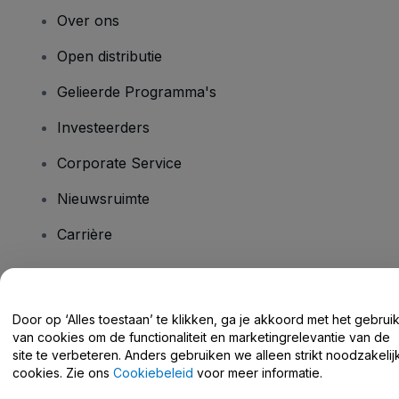
Over ons
Open distributie
Gelieerde Programma's
Investeerders
Corporate Service
Nieuwsruimte
Carrière
Heb je vragen?
Door op ‘Alles toestaan’ te klikken, ga je akkoord met het gebrui
van cookies om de functionaliteit en marketingrelevantie van de
Helpcentrum / Neem Contact Met Ons Op
site te verbeteren. Anders gebruiken we alleen strikt noodzakelij
cookies. Zie ons
Cookiebeleid
voor meer informatie.