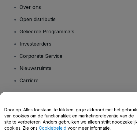
Over ons
Open distributie
Gelieerde Programma's
Investeerders
Corporate Service
Nieuwsruimte
Carrière
Heb je vragen?
Door op ‘Alles toestaan’ te klikken, ga je akkoord met het gebrui
van cookies om de functionaliteit en marketingrelevantie van de
Helpcentrum / Neem Contact Met Ons Op
site te verbeteren. Anders gebruiken we alleen strikt noodzakelij
cookies. Zie ons
Cookiebeleid
voor meer informatie.