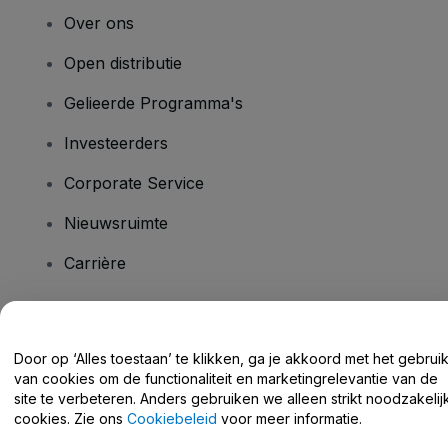
Over ons
Open distributie
Gelieerde Programma's
Investeerders
Corporate Service
Nieuwsruimte
Carrière
Heb je vragen?
Door op ‘Alles toestaan’ te klikken, ga je akkoord met het gebrui
van cookies om de functionaliteit en marketingrelevantie van de
Helpcentrum / Neem Contact Met Ons Op
site te verbeteren. Anders gebruiken we alleen strikt noodzakelij
cookies. Zie ons
Cookiebeleid
voor meer informatie.