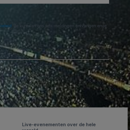
beleid
. Je kunt van ons sms-meldingen ontvangen en je
Live-evenementen over de hele