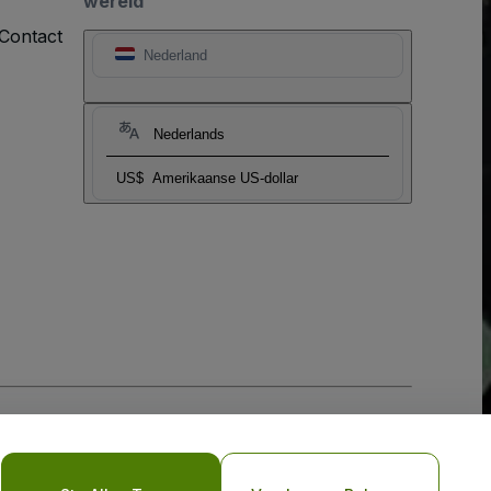
wereld
Contact
Nederland
Nederlands
US$
Amerikaanse US-dollar
biel