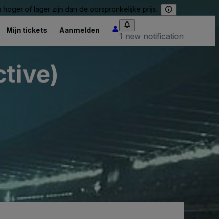
hoger of lager zijn dan de oorspronkelijke prijs.
Mijn tickets
Aanmelden
1 new notification
tive)