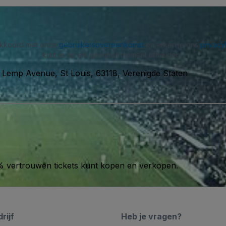
 akkoord met onze
gebruikersovereenkomst
en erken je ons
privacy
kunt je op elk gewenst moment afmelden.
 Lemp Avenue, St Louis, 63118, Verenigde Staten
00% vertrouwen tickets kunt kopen en verkopen.
rijf
Heb je vragen?