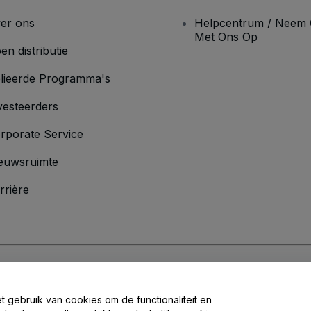
er ons
Helpcentrum / Neem 
Met Ons Op
en distributie
lieerde Programma's
vesteerders
rporate Service
euwsruimte
rrière
oorwaarden
en
Privacybeleid
en het
cookiebeleid
en
privacybeleid voor mo
et gebruik van cookies om de functionaliteit en