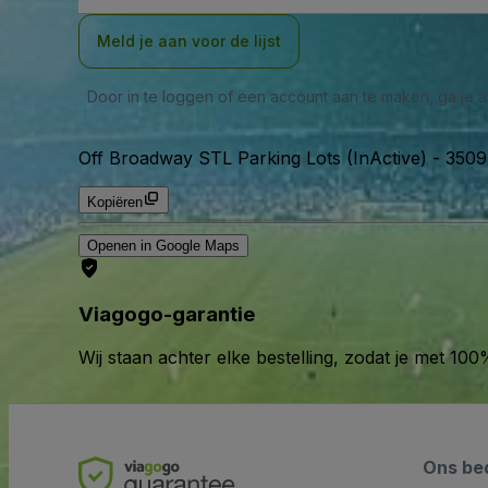
Meld je aan voor de lijst
Door in te loggen of een account aan te maken, ga je
Off Broadway STL Parking Lots (InActive)
-
3509
Kopiëren
Openen in Google Maps
Viagogo-garantie
Wij staan achter elke bestelling, zodat je met 1
Ons bed