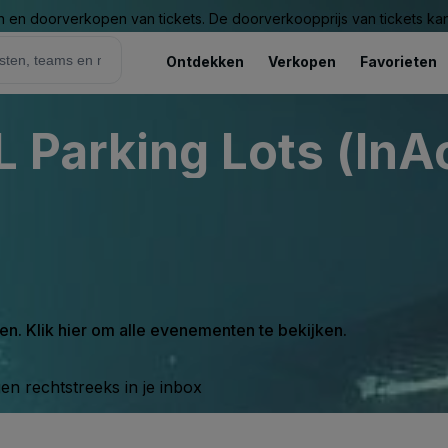
n en doorverkopen van tickets. De doorverkoopprijs van tickets kan 
Ontdekken
Verkopen
Favorieten
 Parking Lots (InAc
en. Klik hier om alle evenementen te bekijken.
n rechtstreeks in je inbox