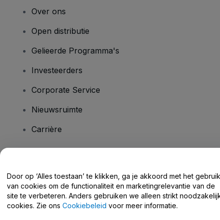
Over ons
Open distributie
Gelieerde Programma's
Investeerders
Corporate Service
Nieuwsruimte
Carrière
Heb je vragen?
Door op ‘Alles toestaan’ te klikken, ga je akkoord met het gebrui
van cookies om de functionaliteit en marketingrelevantie van de
Helpcentrum / Neem Contact Met Ons Op
site te verbeteren. Anders gebruiken we alleen strikt noodzakelij
cookies. Zie ons
Cookiebeleid
voor meer informatie.