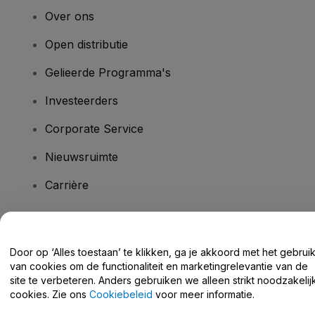
Over ons
Open distributie
Gelieerde Programma's
Investeerders
Corporate Service
Nieuwsruimte
Carrière
Heb je vragen?
Door op ‘Alles toestaan’ te klikken, ga je akkoord met het gebrui
van cookies om de functionaliteit en marketingrelevantie van de
Helpcentrum / Neem Contact Met Ons Op
site te verbeteren. Anders gebruiken we alleen strikt noodzakelij
cookies. Zie ons
Cookiebeleid
voor meer informatie.