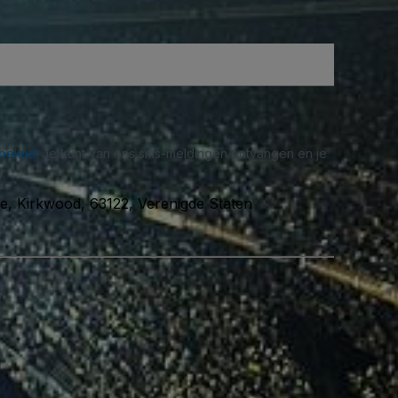
beleid
. Je kunt van ons sms-meldingen ontvangen en je
, Kirkwood, 63122, Verenigde Staten