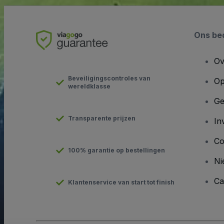
Ons bed
Ov
Beveiligingscontroles van
Op
wereldklasse
Ge
Transparente prijzen
In
Co
100% garantie op bestellingen
Ni
Ca
Klantenservice van start tot finish