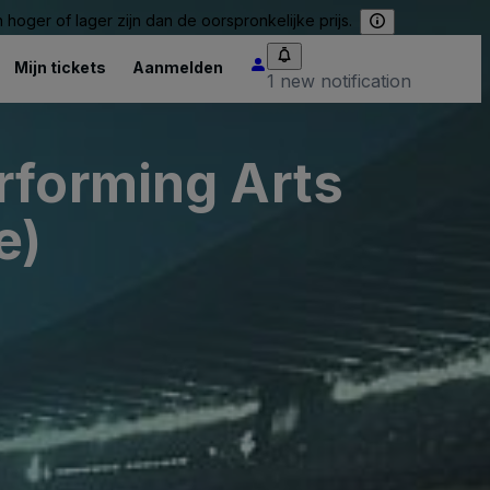
hoger of lager zijn dan de oorspronkelijke prijs.
Mijn tickets
Aanmelden
1 new notification
rforming Arts
e)