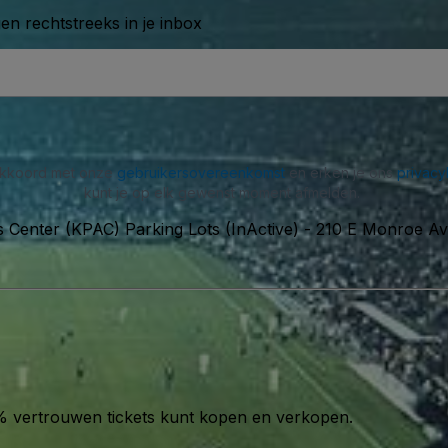
n rechtstreeks in je inbox
 akkoord met onze
gebruikersovereenkomst
en erken je ons
privacy
kunt je op elk gewenst moment afmelden.
 Center (KPAC) Parking Lots (InActive)
-
210 E Monroe Ave
00% vertrouwen tickets kunt kopen en verkopen.