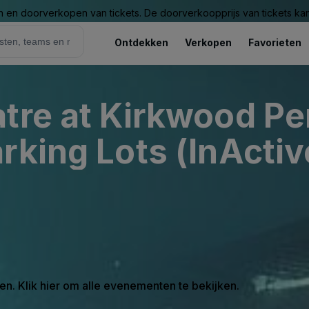
n en doorverkopen van tickets. De doorverkoopprijs van tickets kan 
Ontdekken
Verkopen
Favorieten
tre at Kirkwood Pe
rking Lots (InActiv
en. Klik hier om alle evenementen te bekijken.