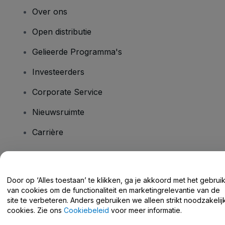
Over ons
Open distributie
Gelieerde Programma's
Investeerders
Corporate Service
Nieuwsruimte
Carrière
Heb je vragen?
Door op ‘Alles toestaan’ te klikken, ga je akkoord met het gebrui
van cookies om de functionaliteit en marketingrelevantie van de
Helpcentrum / Neem Contact Met Ons Op
site te verbeteren. Anders gebruiken we alleen strikt noodzakelij
cookies. Zie ons
Cookiebeleid
voor meer informatie.