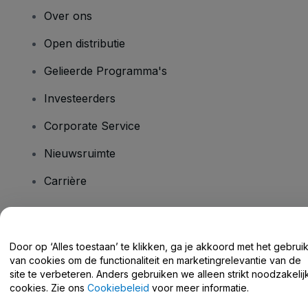
Over ons
Open distributie
Gelieerde Programma's
Investeerders
Corporate Service
Nieuwsruimte
Carrière
Heb je vragen?
Door op ‘Alles toestaan’ te klikken, ga je akkoord met het gebrui
van cookies om de functionaliteit en marketingrelevantie van de
Helpcentrum / Neem Contact Met Ons Op
site te verbeteren. Anders gebruiken we alleen strikt noodzakelij
cookies. Zie ons
Cookiebeleid
voor meer informatie.