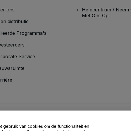
er ons
Helpcentrum / Neem 
Met Ons Op
en distributie
lieerde Programma's
vesteerders
rporate Service
euwsruimte
rrière
oorwaarden
en
Privacybeleid
en het
cookiebeleid
en
privacybeleid voor mo
et gebruik van cookies om de functionaliteit en