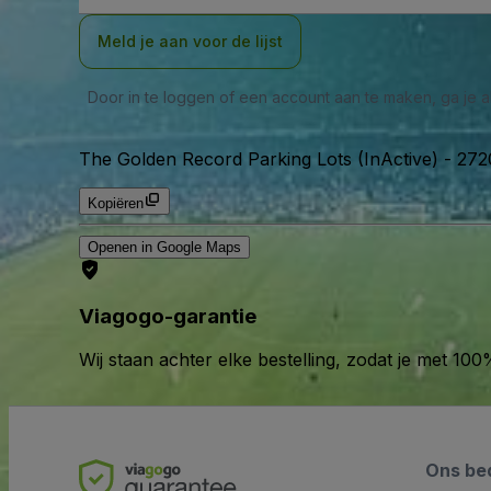
Meld je aan voor de lijst
Door in te loggen of een account aan te maken, ga je
The Golden Record Parking Lots (InActive)
-
2720
Kopiëren
Openen in Google Maps
Viagogo-garantie
Wij staan achter elke bestelling, zodat je met 1
Ons bed