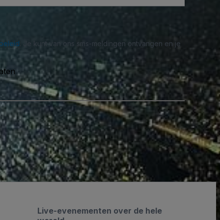
beleid
. Je kunt van ons sms-meldingen ontvangen en je
taten
Live-evenementen over de hele