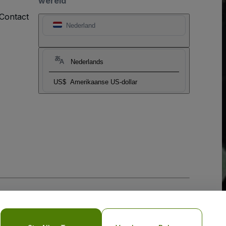
wereld
Contact
Nederland
Nederlands
US$
Amerikaanse US-dollar
biel