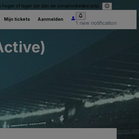
hoger of lager zijn dan de oorspronkelijke prijs.
Mijn tickets
Aanmelden
1 new notification
Active)