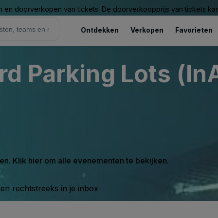
n en doorverkopen van tickets. De doorverkoopprijs van tickets kan 
Ontdekken
Verkopen
Favorieten
d Parking Lots (In
en. Klik hier om alle evenementen te bekijken.
n rechtstreeks in je inbox