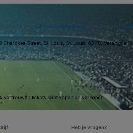
 akkoord met onze
gebruikersovereenkomst
en erken je ons
privacy
kunt je op elk gewenst moment afmelden.
 Cherokee Street, St. Louis, St. Louis, 63118, Verenigde S
00% vertrouwen tickets kunt kopen en verkopen.
rijf
Heb je vragen?