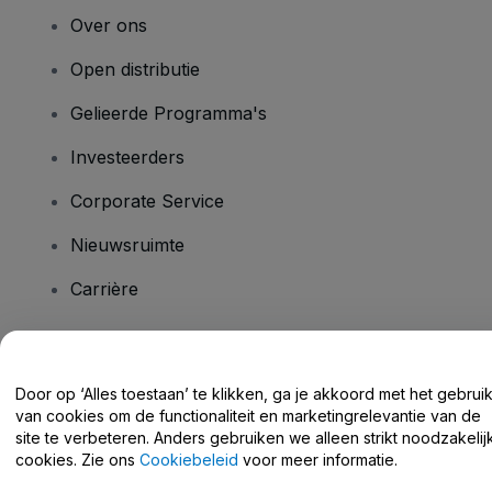
Over ons
Open distributie
Gelieerde Programma's
Investeerders
Corporate Service
Nieuwsruimte
Carrière
Heb je vragen?
Door op ‘Alles toestaan’ te klikken, ga je akkoord met het gebrui
van cookies om de functionaliteit en marketingrelevantie van de
Helpcentrum / Neem Contact Met Ons Op
site te verbeteren. Anders gebruiken we alleen strikt noodzakelij
cookies. Zie ons
Cookiebeleid
voor meer informatie.