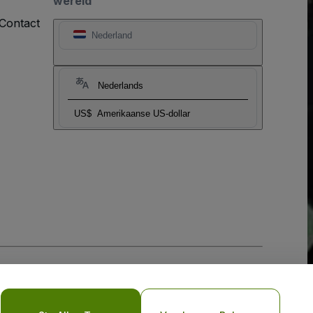
wereld
Contact
Nederland
Nederlands
US$
Amerikaanse US-dollar
biel