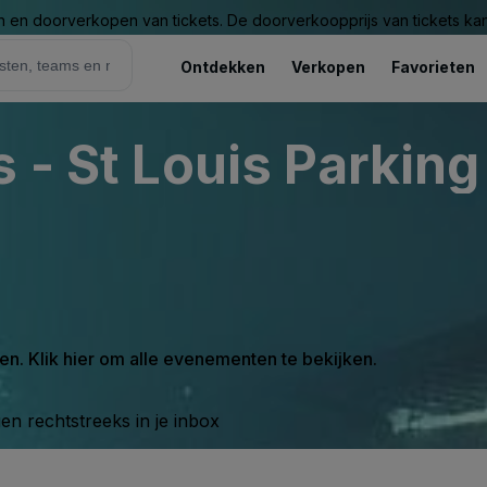
n en doorverkopen van tickets. De doorverkoopprijs van tickets kan 
Ontdekken
Verkopen
Favorieten
 - St Louis Parking
en. Klik hier om alle evenementen te bekijken.
n rechtstreeks in je inbox