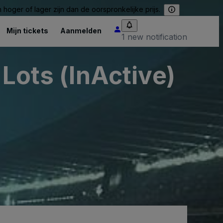
hoger of lager zijn dan de oorspronkelijke prijs.
Mijn tickets
Aanmelden
1 new notification
 Lots (InActive)