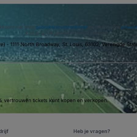
 akkoord met onze
gebruikersovereenkomst
en erken je ons
privacy
kunt je op elk gewenst moment afmelden.
ve)
-
1111 North Broadway, St. Louis, 63102, Verenigde Stat
00% vertrouwen tickets kunt kopen en verkopen.
rijf
Heb je vragen?