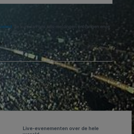
beleid
. Je kunt van ons sms-meldingen ontvangen en je
en
Live-evenementen over de hele