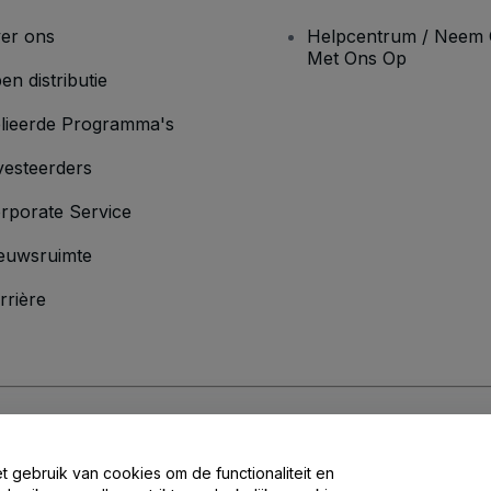
er ons
Helpcentrum / Neem 
Met Ons Op
en distributie
lieerde Programma's
vesteerders
rporate Service
euwsruimte
rrière
oorwaarden
en
Privacybeleid
en het
cookiebeleid
en
privacybeleid voor mo
et gebruik van cookies om de functionaliteit en