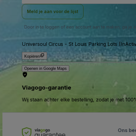
Meld je aan voor de lijst
Door in te loggen of een account aan te maken, ga je
Universoul Circus - St Louis Parking Lots (InActi
Kopiëren
Openen in Google Maps
Viagogo-garantie
Wij staan achter elke bestelling, zodat je met 1
Ons bed