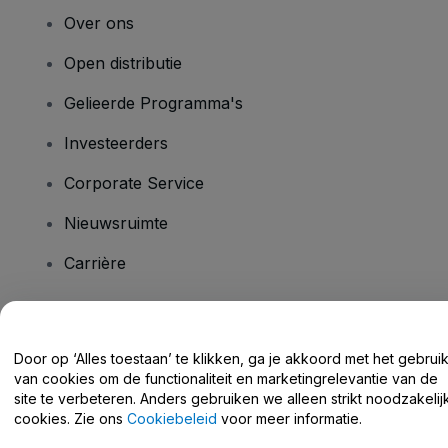
Over ons
Open distributie
Gelieerde Programma's
Investeerders
Corporate Service
Nieuwsruimte
Carrière
Heb je vragen?
Door op ‘Alles toestaan’ te klikken, ga je akkoord met het gebrui
van cookies om de functionaliteit en marketingrelevantie van de
Helpcentrum / Neem Contact Met Ons Op
site te verbeteren. Anders gebruiken we alleen strikt noodzakelij
cookies. Zie ons
Cookiebeleid
voor meer informatie.