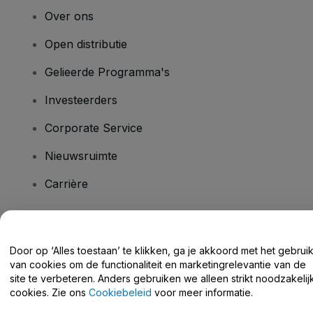
Over ons
Open distributie
Gelieerde Programma's
Investeerders
Corporate Service
Nieuwsruimte
Carrière
Heb je vragen?
Door op ‘Alles toestaan’ te klikken, ga je akkoord met het gebrui
van cookies om de functionaliteit en marketingrelevantie van de
Helpcentrum / Neem Contact Met Ons Op
site te verbeteren. Anders gebruiken we alleen strikt noodzakelij
cookies. Zie ons
Cookiebeleid
voor meer informatie.