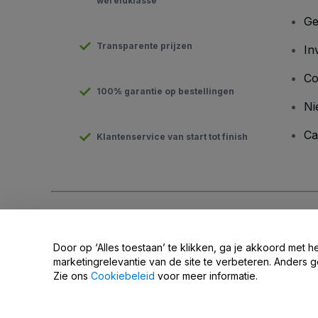
wereldklasse
Ge
Transparente prijzen
In
Co
100% garantie op bestellingen
Ni
Ca
Klantenservice van start tot finish
Copyright © viagogo GmbH 2026
Bedrijfsgegevens
Door deze website te gebruiken, accepteer je de
Algemene v
Door op ‘Alles toestaan’ te klikken, ga je akkoord met h
Deel mijn persoonsgegevens niet / Uw privacykeuzes
marketingrelevantie van de site te verbeteren. Anders g
Zie ons
Cookiebeleid
voor meer informatie.