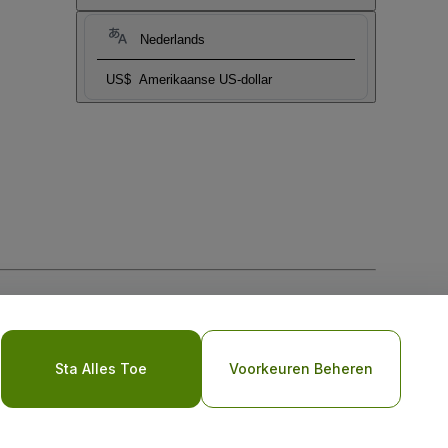
Nederlands
US$
Amerikaanse US-dollar
biel
Sta Alles Toe
Voorkeuren Beheren