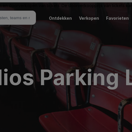
n en doorverkopen van tickets. De doorverkoopprijs van tickets kan 
Ontdekken
Verkopen
Favorieten
ios Parking 