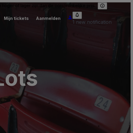
hoger of lager zijn dan de oorspronkelijke prijs.
Mijn tickets
Aanmelden
1 new notification
Lots