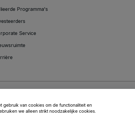
lieerde Programma's
vesteerders
rporate Service
euwsruimte
rrière
oorwaarden
en
Privacybeleid
en het
cookiebeleid
en
privacybeleid voor mo
et gebruik van cookies om de functionaliteit en
ebruiken we alleen strikt noodzakelijke cookies.