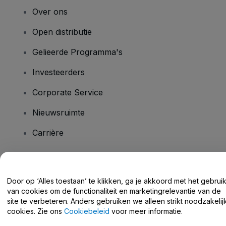
Over ons
Open distributie
Gelieerde Programma's
Investeerders
Corporate Service
Nieuwsruimte
Carrière
Heb je vragen?
Door op ‘Alles toestaan’ te klikken, ga je akkoord met het gebrui
van cookies om de functionaliteit en marketingrelevantie van de
Helpcentrum / Neem Contact Met Ons Op
site te verbeteren. Anders gebruiken we alleen strikt noodzakelij
cookies. Zie ons
Cookiebeleid
voor meer informatie.