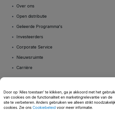
Over ons
Open distributie
Gelieerde Programma's
Investeerders
Corporate Service
Nieuwsruimte
Carrière
Heb je vragen?
Door op ‘Alles toestaan’ te klikken, ga je akkoord met het gebrui
van cookies om de functionaliteit en marketingrelevantie van de
Helpcentrum / Neem Contact Met Ons Op
site te verbeteren. Anders gebruiken we alleen strikt noodzakelij
cookies. Zie ons
Cookiebeleid
voor meer informatie.